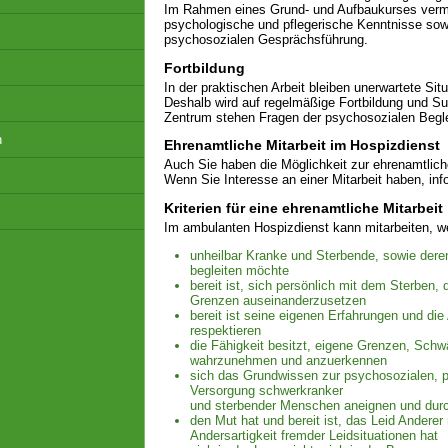
Im Rahmen eines Grund- und Aufbaukurses vermi
psychologische und pflegerische Kenntnisse sow
psychosozialen Gesprächsführung.
Fortbildung
In der praktischen Arbeit bleiben unerwartete Sit
Deshalb wird auf regelmäßige Fortbildung und Su
Zentrum stehen Fragen der psychosozialen Begle
h
Ehrenamtliche Mitarbeit im Hospizdienst
Auch Sie haben die Möglichkeit zur ehrenamtlich
Wenn Sie Interesse an einer Mitarbeit haben, info
Kriterien für eine ehrenamtliche Mitarbeit
Im ambulanten Hospizdienst kann mitarbeiten, w
unheilbar Kranke und Sterbende, sowie dere
begleiten möchte
bereit ist, sich persönlich mit dem Sterben
Grenzen auseinanderzusetzen
bereit ist seine eigenen Erfahrungen und die
respektieren
die Fähigkeit besitzt, eigene Grenzen, Sch
wahrzunehmen und anzuerkennen
sich das Grundwissen zur psychosozialen, p
Versorgung schwerkranker
und sterbender Menschen aneignen und durch
den Mut hat und bereit ist, das Leid Anderer
Andersartigkeit fremder Leidsituationen hat