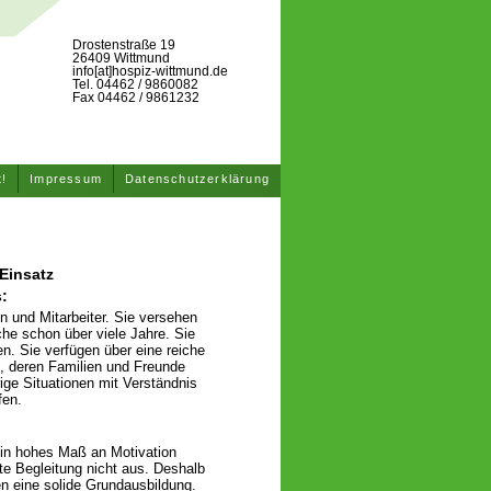
Drostenstraße 19
26409 Wittmund
info[at]hospiz-wittmund.de
Tel. 04462 / 9860082
Fax 04462 / 9861232
!
Impressum
Datenschutzerklärung
Einsatz
:
n und Mitarbeiter. Sie versehen
e schon über viele Jahre. Sie
en. Sie verfügen über eine reiche
n, deren Familien und Freunde
rige Situationen mit Verständnis
fen.
ein hohes Maß an Motivation
nte Begleitung nicht aus. Deshalb
en eine solide Grundausbildung.