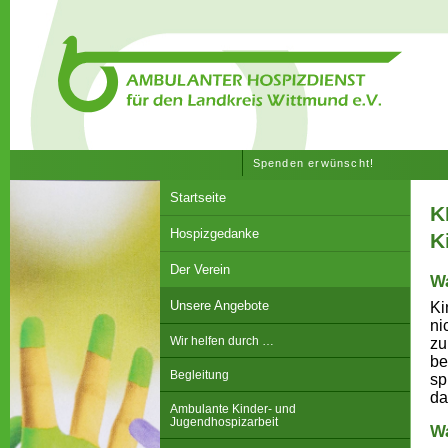
Spenden erwünscht!
Startseite
K
Hospizgedanke
K
Der Verein
Wa
Unsere Angebote
Ki
ni
Wir helfen durch …
zu
be
Begleitung
sp
da
Ambulante Kinder- und
Jugendhospizarbeit
Wa