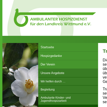
Startseite
T
Hospizgedanke
Di
se
Der Verein
üb
üb
Unsere Angebote
ve
Ge
Wir helfen durch …
Tr
Begleitung
se
Ve
Ambulante Kinder- und
Jugendhospizarbeit
se