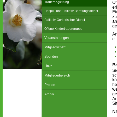
Trauerbegleitung
Of
er
Hospiz- und Palliativ-Beratungsdienst
Ei
zu
Palliativ-Geriatrischer Dienst
an
ge
Offene Kindertrauergruppe
An
Veranstaltungen
e. 
Mitgliedschaft
Spenden
B
Links
Si
sc
Mitgliederbereich
kö
he
Presse
we
ge
Archiv
An
Si
Nä